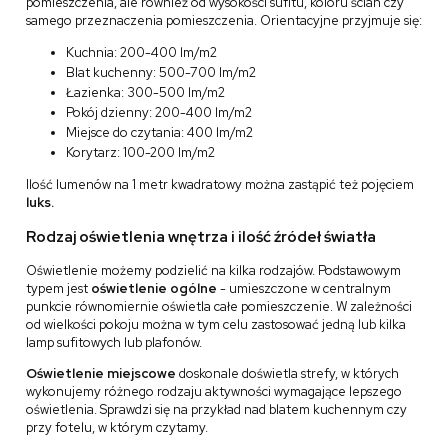
pomieszczenia, ale również od wysokości sufitu, koloru ścian czy
samego przeznaczenia pomieszczenia. Orientacyjne przyjmuje się:
Kuchnia: 200-400 lm/m2
Blat kuchenny: 500-700 lm/m2
Łazienka: 300-500 lm/m2
Pokój dzienny: 200-400 lm/m2
Miejsce do czytania: 400 lm/m2
Korytarz: 100-200 lm/m2
Ilość lumenów na 1 metr kwadratowy można zastąpić też pojęciem
luks.
Rodzaj oświetlenia wnętrza i ilość źródeł światła
Oświetlenie możemy podzielić na kilka rodzajów. Podstawowym
typem jest
oświetlenie ogólne
- umieszczone w centralnym
punkcie równomiernie oświetla całe pomieszczenie. W zależności
od wielkości pokoju można w tym celu zastosować jedną lub kilka
lamp sufitowych lub plafonów.
Oświetlenie miejscowe
doskonale doświetla strefy, w których
wykonujemy różnego rodzaju aktywności wymagające lepszego
oświetlenia. Sprawdzi się na przykład nad blatem kuchennym czy
przy fotelu, w którym czytamy.