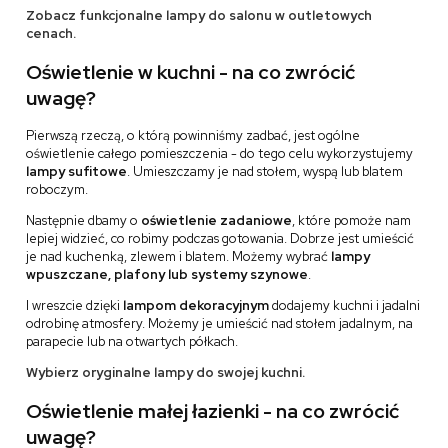
Zobacz funkcjonalne lampy do salonu w outletowych
cenach.
Oświetlenie w kuchni - na co zwrócić
uwagę?
Pierwszą rzeczą, o którą powinniśmy zadbać, jest ogólne
oświetlenie całego pomieszczenia - do tego celu wykorzystujemy
lampy sufitowe
. Umieszczamy je nad stołem, wyspą lub blatem
roboczym.
Następnie dbamy o
oświetlenie zadaniowe
, które pomoże nam
lepiej widzieć, co robimy podczas gotowania. Dobrze jest umieścić
je nad kuchenką, zlewem i blatem. Możemy wybrać
lampy
wpuszczane, plafony lub systemy szynowe
.
I wreszcie dzięki
lampom dekoracyjnym
dodajemy kuchni i jadalni
odrobinę atmosfery. Możemy je umieścić nad stołem jadalnym, na
parapecie lub na otwartych półkach.
Wybierz oryginalne lampy do swojej kuchni.
Oświetlenie małej łazienki - na co zwrócić
uwagę?