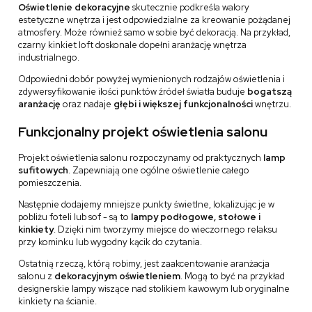
Oświetlenie dekoracyjne
skutecznie podkreśla walory
estetyczne wnętrza i jest odpowiedzialne za kreowanie pożądanej
atmosfery. Może również samo w sobie być dekoracją. Na przykład,
czarny kinkiet loft doskonale dopełni aranżację wnętrza
industrialnego.
Odpowiedni dobór powyżej wymienionych rodzajów oświetlenia i
zdywersyfikowanie ilości punktów źródeł światła buduje
bogatszą
aranżację
oraz nadaje
głębi i większej funkcjonalności
wnętrzu.
Funkcjonalny projekt oświetlenia salonu
Projekt oświetlenia salonu rozpoczynamy od praktycznych
lamp
sufitowych
. Zapewniają one ogólne oświetlenie całego
pomieszczenia.
Następnie dodajemy mniejsze punkty świetlne, lokalizując je w
pobliżu foteli lub sof - są to
lampy podłogowe, stołowe i
kinkiety
. Dzięki nim tworzymy miejsce do wieczornego relaksu
przy kominku lub wygodny kącik do czytania.
Ostatnią rzeczą, którą robimy, jest zaakcentowanie aranżacja
salonu z
dekoracyjnym oświetleniem
. Mogą to być na przykład
designerskie lampy wiszące nad stolikiem kawowym lub oryginalne
kinkiety na ścianie.