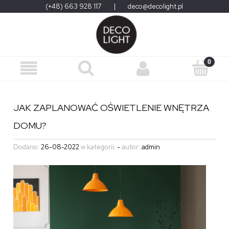
(+48) 663 928 117
|
deco@decolight.pl
JAK ZAPLANOWAĆ OŚWIETLENIE WNĘTRZA
DOMU?
Dodano:
26-08-2022
w kategorii:
-
autor:
admin