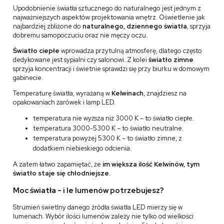
Upodobnienie światła sztucznego do naturalnego jest jednym z
najważniejszych aspektów projektowania wnętrz. Oświetlenie jak
najbardziej zbliżone do
naturalnego, dziennego światła
, sprzyja
dobremu samopoczuciu oraz nie męczy oczu.
Światło ciepłe
wprowadza przytulną atmosferę, dlatego często
dedykowane jest sypialni czy salonowi. Z kolei
światło zimne
sprzyja koncentracji i świetnie sprawdzi się przy biurku w domowym
gabinecie.
Temperaturę światła, wyrażaną w
Kelwinach
, znajdziesz na
opakowaniach żarówek i lamp LED.
temperatura nie wyższa niż 3000 K – to światło ciepłe.
temperatura 3000-5300 K – to światło neutralne.
temperatura powyżej 5300 K – to światło zimne, z
dodatkiem niebieskiego odcienia.
A zatem łatwo zapamiętać, że
im większa ilość Kelwinów, tym
światło staje się chłodniejsze.
Moc światła - i le lumenów potrzebujesz?
Strumień świetlny danego źródła światła LED mierzy się w
lumenach. Wybór ilości lumenów zależy nie tylko od wielkości