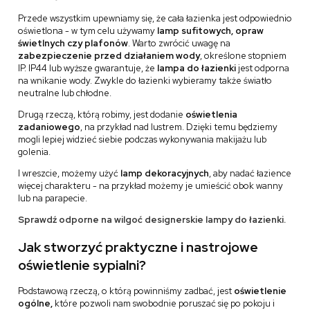
Przede wszystkim upewniamy się, że cała łazienka jest odpowiednio
oświetlona - w tym celu używamy
lamp sufitowych, opraw
świetlnych czy plafonów
. Warto zwrócić uwagę na
zabezpieczenie przed działaniem wody
, określone stopniem
IP. IP44 lub wyższe gwarantuje, że
lampa do łazienki
jest odporna
na wnikanie wody. Zwykle do łazienki wybieramy także światło
neutralne lub chłodne.
Drugą rzeczą, którą robimy, jest dodanie
oświetlenia
zadaniowego
, na przykład nad lustrem. Dzięki temu będziemy
mogli lepiej widzieć siebie podczas wykonywania makijażu lub
golenia.
I wreszcie, możemy użyć
lamp dekoracyjnych
, aby nadać łazience
więcej charakteru - na przykład możemy je umieścić obok wanny
lub na parapecie.
Sprawdź odporne na wilgoć designerskie lampy do łazienki.
Jak stworzyć praktyczne i nastrojowe
oświetlenie sypialni?
Podstawową rzeczą, o którą powinniśmy zadbać, jest
oświetlenie
ogólne,
które pozwoli nam swobodnie poruszać się po pokoju i