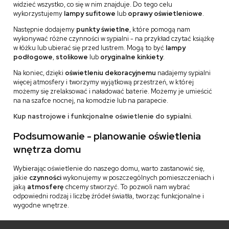
widzieć wszystko, co się w nim znajduje. Do tego celu
wykorzystujemy
lampy sufitowe
lub
oprawy oświetleniowe
.
Następnie dodajemy
punkty świetlne
, które pomogą nam
wykonywać różne czynności w sypialni - na przykład czytać książkę
w łóżku lub ubierać się przed lustrem. Mogą to być
lampy
podłogowe
,
stolikowe
lub
oryginalne kinkiety
.
Na koniec, dzięki
oświetleniu dekoracyjnemu
nadajemy sypialni
więcej atmosfery i tworzymy wyjątkową przestrzeń, w której
możemy się zrelaksować i naładować baterie. Możemy je umieścić
na na szafce nocnej, na komodzie lub na parapecie.
Kup nastrojowe i funkcjonalne oświetlenie do sypialni.
Podsumowanie - planowanie oświetlenia
wnętrza domu
Wybierając oświetlenie do naszego domu, warto zastanowić się,
jakie
czynności
wykonujemy w poszczególnych pomieszczeniach i
jaką
atmosferę
chcemy stworzyć. To pozwoli nam wybrać
odpowiedni rodzaj i liczbę źródeł światła, tworząc funkcjonalne i
wygodne wnętrze.