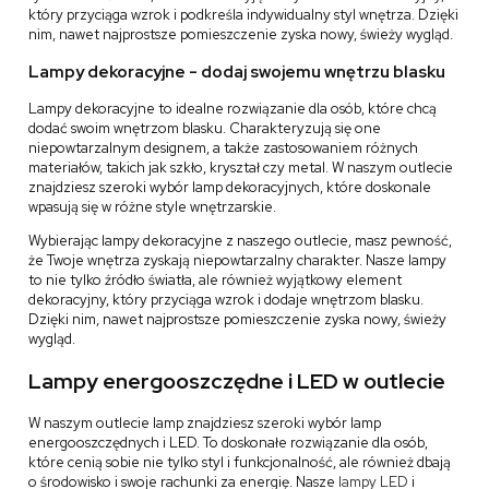
który przyciąga wzrok i podkreśla indywidualny styl wnętrza. Dzięki
nim, nawet najprostsze pomieszczenie zyska nowy, świeży wygląd.
Lampy dekoracyjne - dodaj swojemu wnętrzu blasku
Lampy dekoracyjne to idealne rozwiązanie dla osób, które chcą
dodać swoim wnętrzom blasku. Charakteryzują się one
niepowtarzalnym designem, a także zastosowaniem różnych
materiałów, takich jak szkło, kryształ czy metal. W naszym outlecie
znajdziesz szeroki wybór lamp dekoracyjnych, które doskonale
wpasują się w różne style wnętrzarskie.
Wybierając lampy dekoracyjne z naszego outlecie, masz pewność,
że Twoje wnętrza zyskają niepowtarzalny charakter. Nasze lampy
to nie tylko źródło światła, ale również wyjątkowy element
dekoracyjny, który przyciąga wzrok i dodaje wnętrzom blasku.
Dzięki nim, nawet najprostsze pomieszczenie zyska nowy, świeży
wygląd.
Lampy energooszczędne i LED w outlecie
W naszym outlecie lamp znajdziesz szeroki wybór lamp
energooszczędnych i LED. To doskonałe rozwiązanie dla osób,
które cenią sobie nie tylko styl i funkcjonalność, ale również dbają
o środowisko i swoje rachunki za energię. Nasze
lampy LED
i