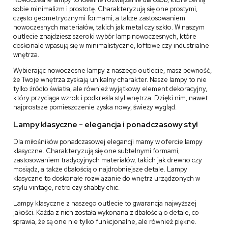
sobie minimalizm i prostotę. Charakteryzują się one prostymi,
często geometrycznymi formami, a także zastosowaniem
nowoczesnych materiałów, takich jak metal czy szkło. W naszym
outlecie znajdziesz szeroki wybór lamp nowoczesnych, które
doskonale wpasują się w minimalistyczne, loftowe czy industrialne
wnętrza.
Wybierając nowoczesne lampy z naszego outlecie, masz pewność,
że Twoje wnętrza zyskają unikalny charakter. Nasze lampy to nie
tylko źródło światła, ale również wyjątkowy element dekoracyjny,
który przyciąga wzrok i podkreśla styl wnętrza. Dzięki nim, nawet
najprostsze pomieszczenie zyska nowy, świeży wygląd.
Lampy klasyczne - elegancja i ponadczasowy styl
Dla miłośników ponadczasowej elegancji mamy w ofercie lampy
klasyczne. Charakteryzują się one subtelnymi formami,
zastosowaniem tradycyjnych materiałów, takich jak drewno czy
mosiądz, a także dbałością o najdrobniejsze detale. Lampy
klasyczne to doskonałe rozwiązanie do wnętrz urządzonych w
stylu vintage, retro czy shabby chic.
Lampy klasyczne z naszego outlecie to gwarancja najwyższej
jakości. Każda z nich została wykonana z dbałością o detale, co
sprawia, że są one nie tylko funkcjonalne, ale również piękne.