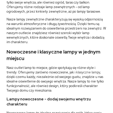
tylko swoje wnętrza, ale również ogród, taras czy balkon.
Oferujemy różne rodzaje lamp zewnętrznych - od lamp
ogrodowych, przez kinkiety zewnętrzne, aż po lampy tarasowe.
Nasze lampy zewnętrzne charakteryzują się wysoką odpornością
na warunki atmosferyczne i długą żywotnością. Dzięki temu są
idealnym rozwiązaniem do oświetlenia przestrzeni na zewnątrz. W
naszym outlecie znajdziesz również szeroki wybór lamp
wewnętrznych, które doskonale oświetlą Twoje wnętrza i dodadzą
im charakteru.
Nowoczesne i klasyczne lampy w jednym
miejscu
Nasz outlet lamp to miejsce, gdzie spotykają się różne style i
trendy. Oferujemy zarówno nowoczesne, jak i
klasyczne lampy
,
dzięki czemu każdy, niezależnie od swojego gustu, znajdzie u nas
idealne oświetlenie do swojego wnętrza. Nasze lampy to nie tylko
funkcjonalność, ale również design, który podkreśli charakter
Twojego domu czy mieszkania.
Lampy nowoczesne - dodaj swojemu wnętrzu
charakteru
Nowoczesne lampy to idealne rozwiązanie dla osób, które cenią