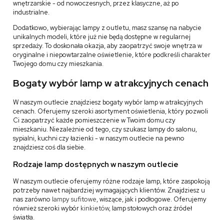
wnętrzarskie - od nowoczesnych, przez klasyczne, aż po
industrialne.
Dodatkowo, wybierając lampy z outletu, masz szansę na nabycie
unikalnych modeli, które już nie będą dostępne w regularnej
sprzedaży. To doskonała okazja, aby zaopatrzyć swoje wnętrza w
oryginalne i niepowtarzalne oświetlenie, które podkreśli charakter
Twojego domu czy mieszkania.
Bogaty wybór lamp w atrakcyjnych cenach
W naszym outlecie znajdziesz bogaty wybór lamp w atrakcyjnych
cenach. Oferujemy szeroki asortyment oświetlenia, który pozwoli
Ci zaopatrzyć każde pomieszczenie w Twoim domu czy
mieszkaniu. Niezależnie od tego, czy szukasz lampy do salonu,
sypialni, kuchni czy łazienki - w naszym outlecie na pewno
znajdziesz coś dla siebie.
Rodzaje lamp dostępnych w naszym outlecie
W naszym outlecie oferujemy różne rodzaje lamp, które zaspokoją
potrzeby nawet najbardziej wymagających klientów. Znajdziesz u
nas zarówno
lampy sufitowe
, wiszące, jak i podłogowe. Oferujemy
również szeroki wybór
kinkietów
, lamp stołowych oraz źródeł
światła.