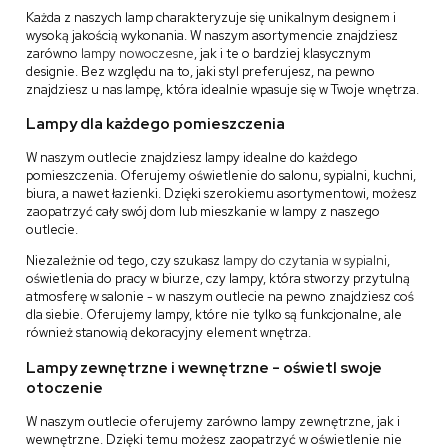
Każda z naszych lamp charakteryzuje się unikalnym designem i
wysoką jakością wykonania. W naszym asortymencie znajdziesz
zarówno
lampy nowoczesne
, jak i te o bardziej klasycznym
designie. Bez względu na to, jaki styl preferujesz, na pewno
znajdziesz u nas lampę, która idealnie wpasuje się w Twoje wnętrza.
Lampy dla każdego pomieszczenia
W naszym outlecie znajdziesz lampy idealne do każdego
pomieszczenia. Oferujemy oświetlenie do salonu, sypialni, kuchni,
biura, a nawet łazienki. Dzięki szerokiemu asortymentowi, możesz
zaopatrzyć cały swój dom lub mieszkanie w lampy z naszego
outlecie.
Niezależnie od tego, czy szukasz
lampy do czytania w sypialni
,
oświetlenia do pracy w biurze, czy lampy, która stworzy przytulną
atmosferę w salonie - w naszym outlecie na pewno znajdziesz coś
dla siebie. Oferujemy lampy, które nie tylko są funkcjonalne, ale
również stanowią dekoracyjny element wnętrza.
Lampy zewnętrzne i wewnętrzne - oświetl swoje
otoczenie
W naszym outlecie oferujemy zarówno lampy zewnętrzne, jak i
wewnętrzne. Dzięki temu możesz zaopatrzyć w oświetlenie nie