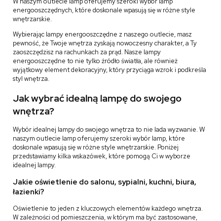
W naszym outlecie lamp oferujemy szeroki wybór lamp
energooszczędnych, które doskonale wpasują się w różne style
wnętrzarskie.
Wybierając lampy energooszczędne z naszego outlecie, masz
pewność, że Twoje wnętrza zyskają nowoczesny charakter, a Ty
zaoszczędzisz na rachunkach za prąd. Nasze lampy
energooszczędne to nie tylko źródło światła, ale również
wyjątkowy element dekoracyjny, który przyciąga wzrok i podkreśla
styl wnętrza.
Jak wybrać idealną lampę do swojego
wnętrza?
Wybór idealnej lampy do swojego wnętrza to nie lada wyzwanie. W
naszym outlecie lamp oferujemy szeroki wybór lamp, które
doskonale wpasują się w różne style wnętrzarskie. Poniżej
przedstawiamy kilka wskazówek, które pomogą Ci w wyborze
idealnej lampy.
Jakie oświetlenie do salonu, sypialni, kuchni, biura,
łazienki?
Oświetlenie to jeden z kluczowych elementów każdego wnętrza.
W zależności od pomieszczenia, w którym ma być zastosowane,