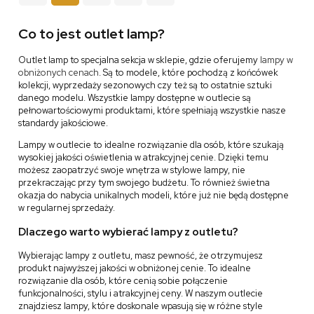
Co to jest outlet lamp?
Outlet lamp to specjalna sekcja w sklepie, gdzie oferujemy
lampy w
obniżonych cenach
. Są to modele, które pochodzą z końcówek
kolekcji, wyprzedaży sezonowych czy też są to ostatnie sztuki
danego modelu. Wszystkie lampy dostępne w outlecie są
pełnowartościowymi produktami, które spełniają wszystkie nasze
standardy jakościowe.
Lampy w outlecie to idealne rozwiązanie dla osób, które szukają
wysokiej jakości oświetlenia w atrakcyjnej cenie. Dzięki temu
możesz zaopatrzyć swoje wnętrza w stylowe lampy, nie
przekraczając przy tym swojego budżetu. To również świetna
okazja do nabycia unikalnych modeli, które już nie będą dostępne
w regularnej sprzedaży.
Dlaczego warto wybierać lampy z outletu?
Wybierając lampy z outletu, masz pewność, że otrzymujesz
produkt najwyższej jakości w obniżonej cenie. To idealne
rozwiązanie dla osób, które cenią sobie połączenie
funkcjonalności, stylu i atrakcyjnej ceny. W naszym outlecie
znajdziesz lampy, które doskonale wpasują się w różne style