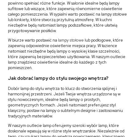
powinno spełniać różne funkcje. W salonie idealne będą lampy
sufitowe lub wiszące, które zapewnią równomierne oświetlenie
całego pomieszczenia. W sypialni warto postawić na lampy stołowe
lub kinkiety, które stworzą przytulną atmosferę. W kuchni
niezbędne będą natomiast lampy podszafkowe, które ułatwią
przygotowywanie posiłków.
W biurze warto postawić na
lampy stołowe
lub podłogowe, które
zapewnią odpowiednie oświetlenie miejsca pracy. W łazience
natomiast niezbędne będą lampy o wysokiej klasie szczelności,
które zapewnią bezpieczeństwo użytkowania. W naszym outlecie
lamp znajdziesz oświetlenie idealne do każdego z tych
pomieszczeń.
Jak dobrać lampy do stylu swojego wnętrza?
Dobór lamp do stylu wnętrza to klucz do stworzenia spójnej i
harmonijnej przestrzeni. Jeżeli Twoje wnętrza urządzone są w
stylu nowoczesnym, idealne będą lampy o prostych,
geometrycznych formach. Jeżeli natomiast preferujesz styl
klasyczny, postaw na lampy o subtelnym designie i zastosowaniu
tradycyjnych materiałów.
W naszym outlecie lamp oferujemy szeroki wybór lamp, które
doskonale wpasują się w różne style wnętrzarskie. Niezależnie od
tego, czy szukasz lampy do wnętrza nowoczesnego, klasycznego,