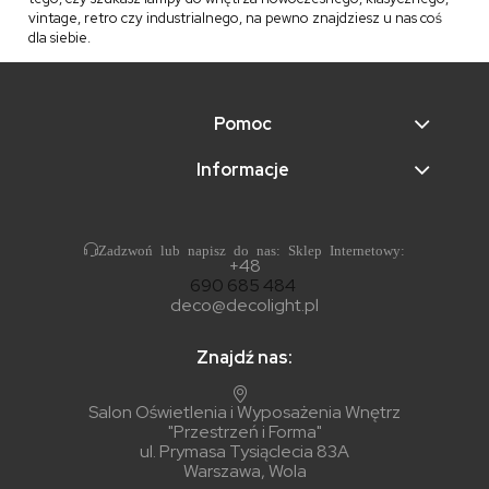
vintage, retro czy industrialnego, na pewno znajdziesz u nas coś
dla siebie.
Pomoc
Informacje
Zadzwoń lub napisz do nas: Sklep Internetowy:
+48
690 685 484
deco@decolight.pl
Znajdź nas:
Salon Oświetlenia i Wyposażenia Wnętrz
"Przestrzeń i Forma"
ul. Prymasa Tysiąclecia 83A
Warszawa, Wola