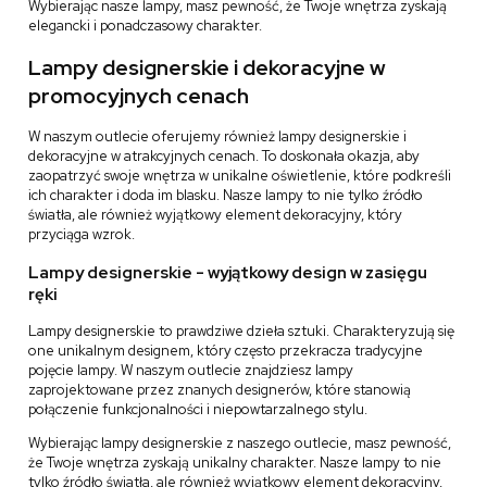
Wybierając nasze lampy, masz pewność, że Twoje wnętrza zyskają
elegancki i ponadczasowy charakter.
Lampy designerskie i dekoracyjne w
promocyjnych cenach
W naszym outlecie oferujemy również lampy designerskie i
dekoracyjne w atrakcyjnych cenach. To doskonała okazja, aby
zaopatrzyć swoje wnętrza w unikalne oświetlenie, które podkreśli
ich charakter i doda im blasku. Nasze lampy to nie tylko źródło
światła, ale również wyjątkowy element dekoracyjny, który
przyciąga wzrok.
Lampy designerskie - wyjątkowy design w zasięgu
ręki
Lampy designerskie to prawdziwe dzieła sztuki. Charakteryzują się
one unikalnym designem, który często przekracza tradycyjne
pojęcie lampy. W naszym outlecie znajdziesz lampy
zaprojektowane przez znanych designerów, które stanowią
połączenie funkcjonalności i niepowtarzalnego stylu.
Wybierając lampy designerskie z naszego outlecie, masz pewność,
że Twoje wnętrza zyskają unikalny charakter. Nasze lampy to nie
tylko źródło światła, ale również wyjątkowy element dekoracyjny,