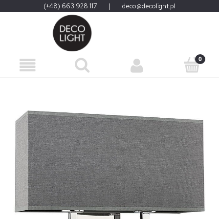
(+48) 663 928 117
|
deco@decolight.pl