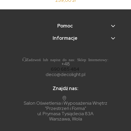
259,00 zł
Pomoc
Informacje
Zadzwoń lub napisz do nas: Sklep Internetowy:
+48
690 685 484
deco@decolight.pl
Znajdź nas:
Salon Oświetlenia i Wyposażenia Wnętrz
"Przestrzeń i Forma"
ul. Prymasa Tysiąclecia 83A
Warszawa, Wola