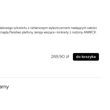
talowego szkieletu z rattanowym wykończeniem nadającym całości
 znajdą Państwo plafony, lampy wiszące i kinkiety z rodziny ANWICK.
269,90 zł
do koszyka
arny