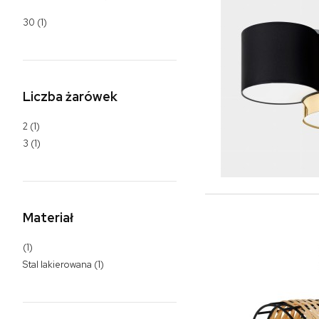
30
(1)
Liczba żarówek
2
(1)
3
(1)
Materiał
(1)
Stal lakierowana
(1)