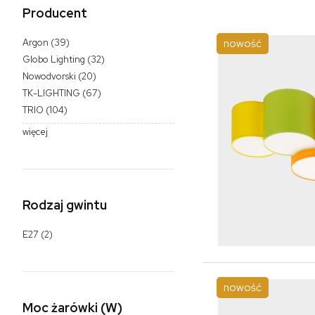
Producent
Argon
(39)
nowość
Globo Lighting
(32)
Nowodvorski
(20)
TK-LIGHTING
(67)
TRIO
(104)
więcej
Rodzaj gwintu
E27
(2)
nowość
Moc żarówki (W)