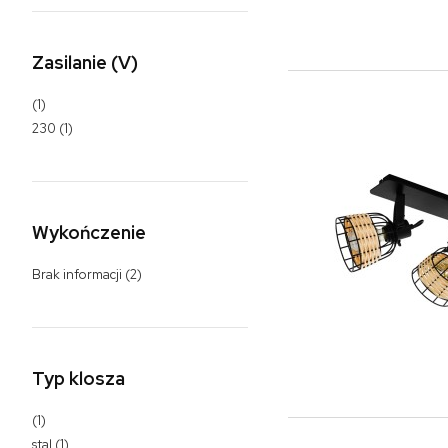
Zasilanie (V)
(1)
230
(1)
Wykończenie
Brak informacji
(2)
Typ klosza
(1)
stal
(1)