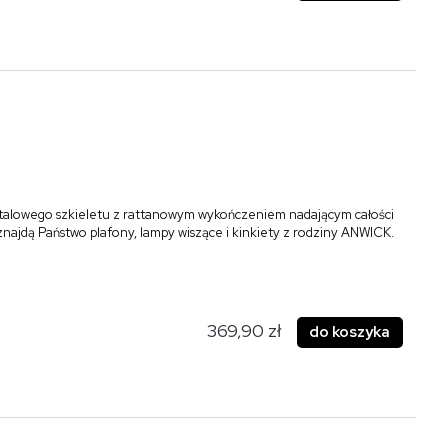
talowego szkieletu z rattanowym wykończeniem nadającym całości
 znajdą Państwo plafony, lampy wiszące i kinkiety z rodziny ANWICK.
369,90 zł
do koszyka