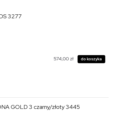
IDS 3277
574,00 zł
do koszyka
ONA GOLD 3 czarny/złoty 3445