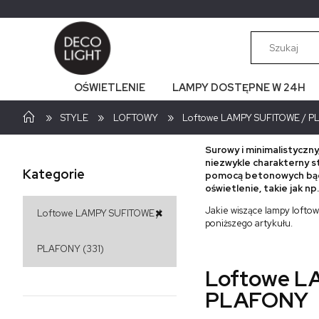
OŚWIETLENIE
LAMPY DOSTĘPNE W 24H
»
»
»
STYLE
LOFTOWY
Loftowe LAMPY SUFITOWE / 
Surowy i minimalistyczny
niezwykle charakterny s
Kategorie
pomocą betonowych bądź
oświetlenie, takie jak n
Jakie wiszące lampy loftowe
Loftowe LAMPY SUFITOWE /
poniższego artykułu.
PLAFONY
(331)
Loftowe L
PLAFONY