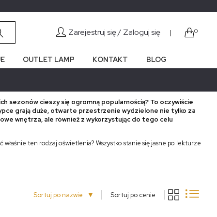
Zarejestruj się /
Zaloguj się
0
|
E
OUTLET LAMP
KONTAKT
BLOG
tnich sezonów cieszy się ogromną popularnością? To oczywiście
ypce grają duże, otwarte przestrzenie wydzielone nie tylko za
we wnętrza, ale również z wykorzystując do tego celu
ć właśnie ten rodzaj oświetlenia? Wszystko stanie się jasne po lekturze
▼
Sortuj po nazwie
Sortuj po cenie