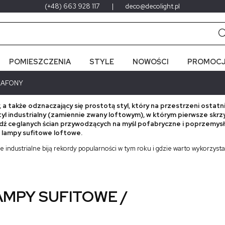
(+48) 663 928 117
|
deco@decolight.pl
POMIESZCZENIA
STYLE
NOWOŚCI
PROMOCJ
PLAFONY
, a także odznaczający się prostotą styl, który na przestrzeni osta
tyl industrialny (zamiennie zwany loftowym), w którym pierwsze skrz
 ceglanych ścian przywodzących na myśl pofabryczne i poprzemysło
p. lampy sufitowe loftowe.
 industrialne biją rekordy popularności w tym roku i gdzie warto wykorzysta
AMPY SUFITOWE /