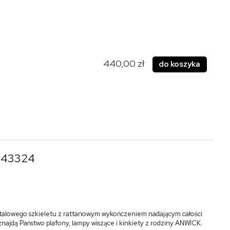
440,00 zł
do koszyka
l 43324
talowego szkieletu z rattanowym wykończeniem nadającym całości
 znajdą Państwo plafony, lampy wiszące i kinkiety z rodziny ANWICK.