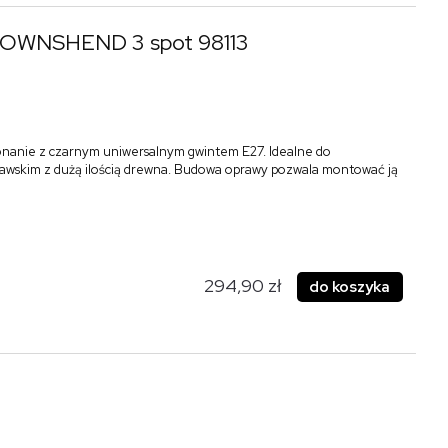
 TOWNSHEND 3 spot 98113
nanie z czarnym uniwersalnym gwintem E27. Idealne do
awskim z dużą ilością drewna. Budowa oprawy pozwala montować ją
294,90 zł
do koszyka