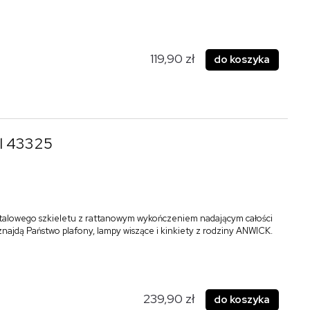
119,90 zł
do koszyka
2l 43325
talowego szkieletu z rattanowym wykończeniem nadającym całości
 znajdą Państwo plafony, lampy wiszące i kinkiety z rodziny ANWICK.
239,90 zł
do koszyka