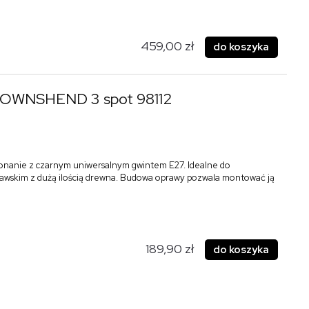
459,00 zł
do koszyka
 TOWNSHEND 3 spot 98112
onanie z czarnym uniwersalnym gwintem E27. Idealne do
awskim z dużą ilością drewna. Budowa oprawy pozwala montować ją
189,90 zł
do koszyka