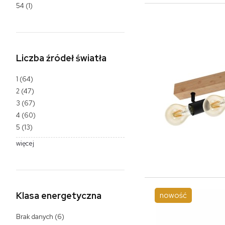
54
(1)
Liczba źródeł światła
1
(64)
2
(47)
3
(67)
4
(60)
5
(13)
więcej
Klasa energetyczna
nowość
Brak danych
(6)