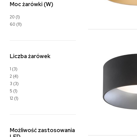
Moc żarówki (W)
20
(1)
60
(11)
Liczba żarówek
1
(3)
2
(4)
3
(3)
5
(1)
12
(1)
Możliwość zastosowania
LED