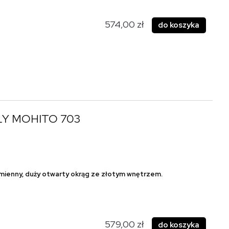
574,00 zł
do koszyka
ŁY MOHITO 703
omienny, duży otwarty okrąg ze złotym wnętrzem.
579,00 zł
do koszyka