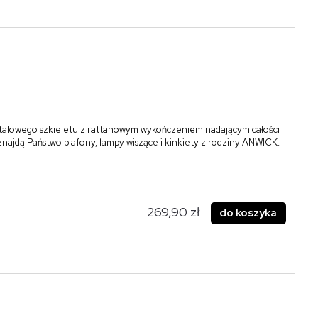
talowego szkieletu z rattanowym wykończeniem nadającym całości
 znajdą Państwo plafony, lampy wiszące i kinkiety z rodziny ANWICK.
269,90 zł
do koszyka