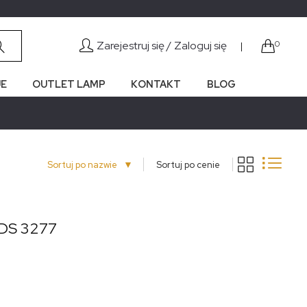
Zarejestruj się /
Zaloguj się
0
|
E
OUTLET LAMP
KONTAKT
BLOG
▼
Sortuj po nazwie
Sortuj po cenie
IDS 3277