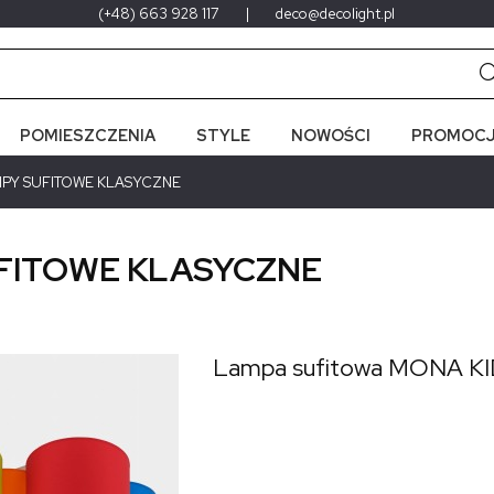
(+48) 663 928 117
|
deco@decolight.pl
POMIESZCZENIA
STYLE
NOWOŚCI
PROMOCJ
PY SUFITOWE KLASYCZNE
FITOWE KLASYCZNE
Lampa sufitowa MONA K