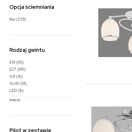
Opcja ściemniania
Nie
(239)
Rodzaj gwintu
E14
(45)
E27
(145)
G9
(16)
GU10
(14)
LED
(8)
więcej
Pilot w zestawie