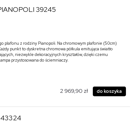
n PIANOPOLI 39245
ego plafonu z rodziny Pianopoli. Na chromowym plafonie (50cm)
Każdy punkt to dyskretna chromowa półkula emitująca światło
ających, niezwykle dekoracyjnych kryształów, dzięki czemu
Lampa przystosowana do ściemniaczy.
2 969,90 zł
do koszyka
l 43324