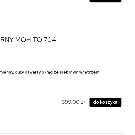
RNY MOHITO 704
omienny,
duży otwarty okrąg ze srebrnym wnętrzem.
399,00 zł
do koszyka