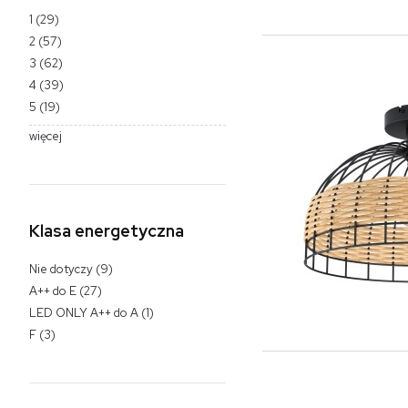
1
(29)
2
(57)
3
(62)
4
(39)
5
(19)
więcej
Klasa energetyczna
Nie dotyczy
(9)
A++ do E
(27)
LED ONLY A++ do A
(1)
F
(3)