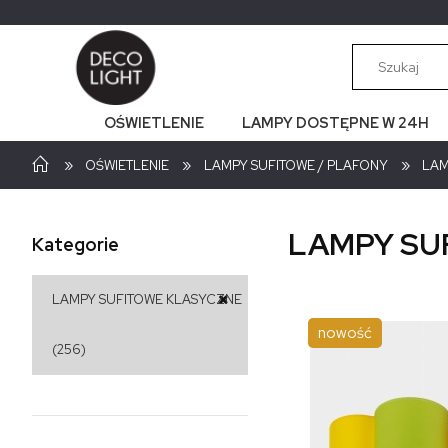
OŚWIETLENIE
LAMPY DOSTĘPNE W 24H
»
»
»
OŚWIETLENIE
LAMPY SUFITOWE / PLAFONY
LAM
LAMPY SU
Kategorie
LAMPY SUFITOWE KLASYCZNE
nowość
(256)