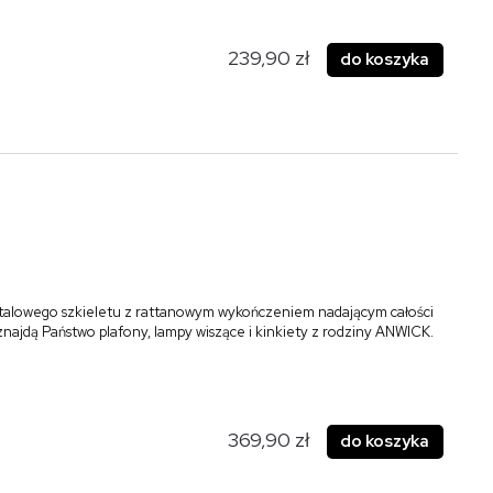
239,90 zł
do koszyka
talowego szkieletu z rattanowym wykończeniem nadającym całości
 znajdą Państwo plafony, lampy wiszące i kinkiety z rodziny ANWICK.
369,90 zł
do koszyka