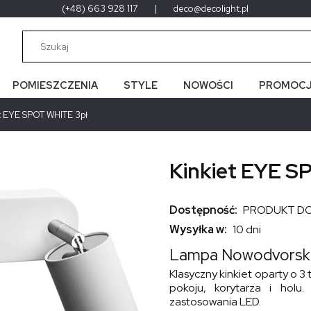
(+48) 663 928 117
|
deco@decolight.pl
POMIESZCZENIA
STYLE
NOWOŚCI
PROMOCJ
t EYE SPOT WHITE 3pł
Kinkiet EYE S
Dostępność:
PRODUKT D
Wysyłka w:
10 dni
Lampa Nowodvorsk
Klasyczny kinkiet oparty o 3
pokoju, korytarza i holu
zastosowania LED.