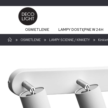
OŚWIETLENIE
LAMPY DOSTĘPNE W 24H
»
»
»
OŚWIETLENIE
LAMPY ŚCIENNE / KINKIETY
Kinkie