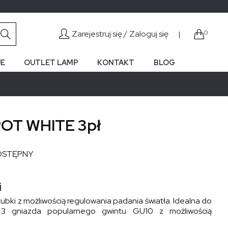
Zarejestruj się /
Zaloguj się
0
|
E
OUTLET LAMP
KONTAKT
BLOG
POT WHITE 3pł
OSTĘPNY
i
 tubki z możliwością regulowania padania światła. Idealna do
. 3 gniazda popularnego gwintu GU10 z możliwością