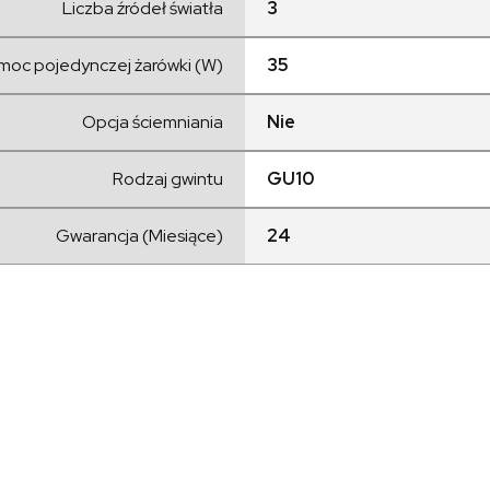
Liczba źródeł światła
3
moc pojedynczej żarówki (W)
35
Opcja ściemniania
Nie
Rodzaj gwintu
GU10
Gwarancja (Miesiące)
24